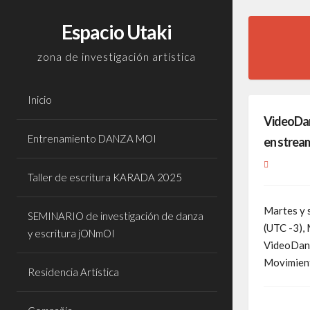
Skip
to
Espacio Utaki
content
zona de investigación artística
Inicio
VideoDa
Entrenamiento DANZA MOI ​
en strea
Taller de escritura KARADA 2025
Martes y 
SEMINARIO de investigación de danza
(UTC -3),
y escritura jONmOI
VideoDanz
Movimien
Residencia Artística