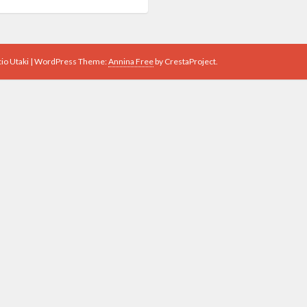
io Utaki
|
WordPress Theme:
Annina Free
by CrestaProject.