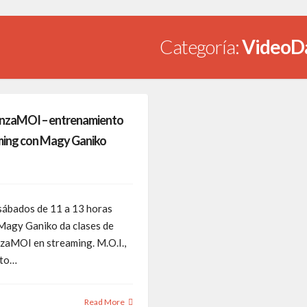
Categoría:
VideoD
nzaMOI – entrenamiento
ming con Magy Ganiko
sábados de 11 a 13 horas
 Magy Ganiko da clases de
aMOI en streaming. M.O.I.,
to…
Read More