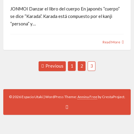
JONMOI Danzar el libro del cuerpo En japonés “cuerpo”
se dice “Karada”. Karada está compuesto por el kanji
“persona” y…
Read More
Navegación
Page
Page
Page
Previous
1
2
3
de
entradas
© 2026 Espacio Utaki
|
WordPress Theme:
Annina Free
by CrestaProject.