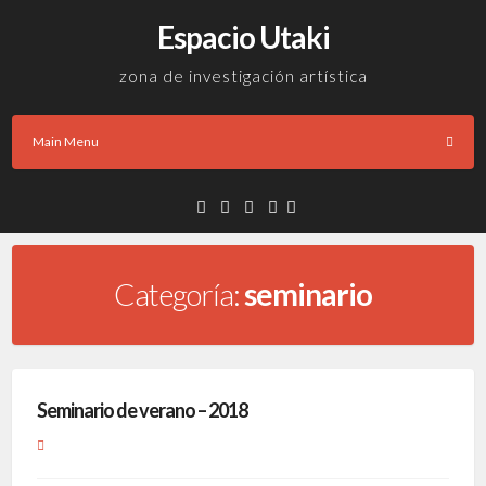
Skip
Espacio Utaki
to
content
zona de investigación artística
Main Menu
Facebook
Twitter
Instagram
Email
Categoría:
seminario
Seminario de verano – 2018