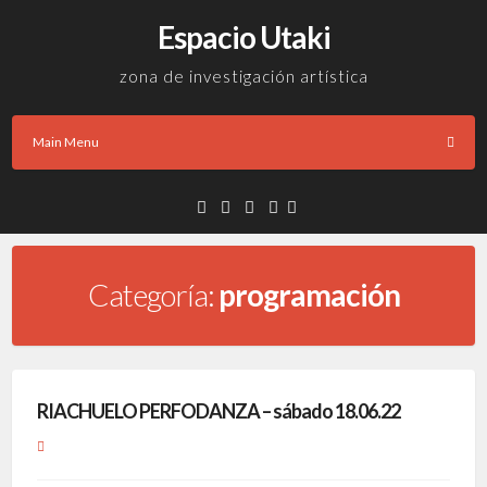
Skip
Espacio Utaki
to
content
zona de investigación artística
Main Menu
Facebook
Twitter
Instagram
Email
Categoría:
programación
RIACHUELO PERFODANZA – sábado 18.06.22